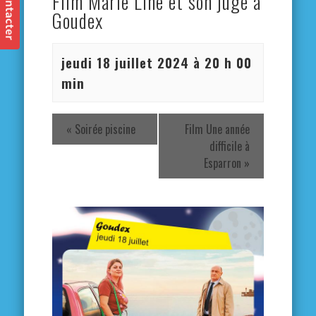
Film Marie Line et son juge à
Goudex
jeudi 18 juillet 2024 à 20 h 00
min
«
Soirée piscine
Film Une année
difficile à
Esparron
»