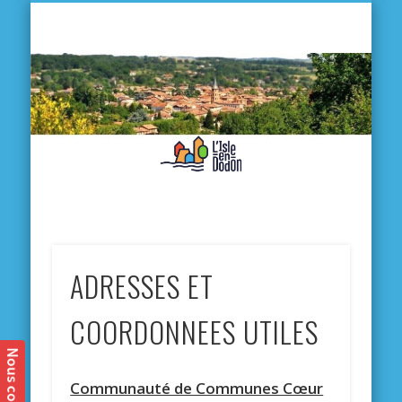
L'
D
MA VILLE
MA VIE QUOTIDIENNE
MES ACTIVITÉS & SORTIES
ANNUAIRES
CONTACT
ADRESSES ET
COORDONNEES UTILES
Communauté de Communes Cœur