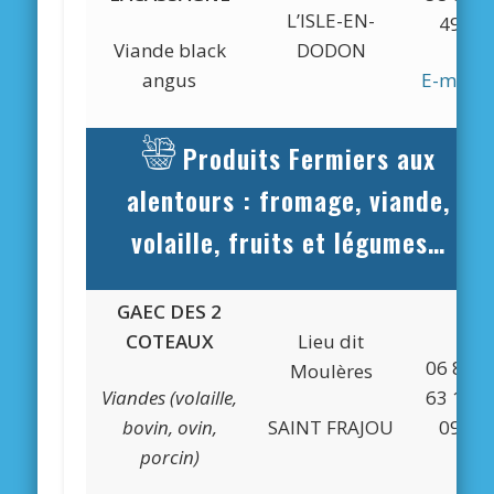
L’ISLE-EN-
49
Viande black
DODON
angus
E-mail
Produits Fermiers aux
alentours : fromage, viande,
volaille, fruits et légumes…
GAEC DES 2
COTEAUX
Lieu dit
06 83
Moulères
Viandes (volaille,
63 17
bovin, ovin,
SAINT FRAJOU
09
porcin)