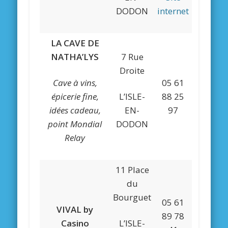
DODON
internet
LA CAVE DE
NATHA’LYS
7 Rue
Droite
Cave à vins,
05 61
épicerie fine,
L’ISLE-
88 25
idées cadeau,
EN-
97
point Mondial
DODON
Relay
11 Place
du
Bourguet
05 61
VIVAL by
89 78
Casino
L’ISLE-