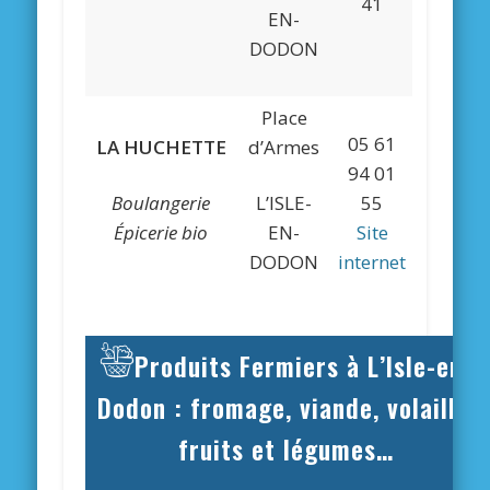
41
EN-
DODON
Place
05 61
LA HUCHETTE
d’Armes
94 01
Boulangerie
L’ISLE-
55
Épicerie bio
EN-
Site
DODON
internet
Produits Fermiers à L’Isle-en-
Dodon : fromage, viande, volaille,
fruits et légumes…