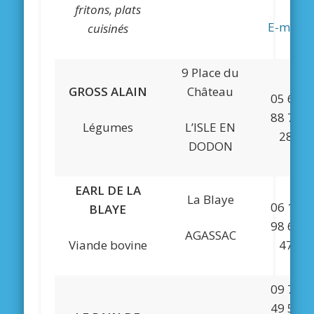
fritons, plats
E-mail
cuisinés
9 Place du
GROSS ALAIN
Château
05 61
88 76
Légumes
L’ISLE EN
28
DODON
EARL DE LA
La Blaye
06 18
BLAYE
98 64
AGASSAC
Viande bovine
47
09 71
49 51