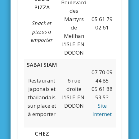
Boulevard
PIZZA
des
Martyrs
05 61 79
Snack et
de
02 61
pizzas à
Meilhan
emporter
L’ISLE-EN-
DODON
SABAI SIAM
07 70 09
Restaurant
6 rue
44 85
japonais et
droite
05 61 88
thaïlandais
L’ISLE-EN-
53 53
sur place et
DODON
Site
à emporter
internet
CHEZ