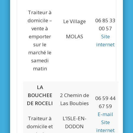
Traiteur à
domicile –
06 85 33
Le Village
vente à
00 57
emporter
MOLAS
Site
sur le
internet
marché le
samedi
matin
LA
BOUCHEE
2 Chemin de
06 59 44
DE ROCELI
Las Boubies
67 59
E-mail
Traiteur à
L’ISLE-EN-
Site
domicile et
DODON
internet