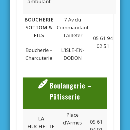
ambulant
BOUCHERIE
7 Av du
SOTTOM &
Commandant
FILS
Taillefer
05 61 94
02 51
Boucherie –
L’ISLE-EN-
Charcuterie
DODON
Boulangerie –
Pâtisserie
Place
LA
05 61
d’Armes
HUCHETTE
94 01