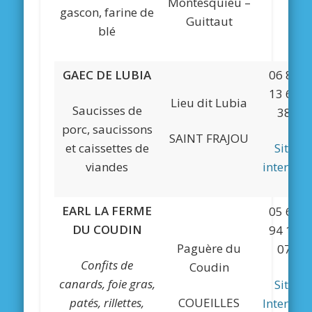
Montesquieu –
gascon, farine de
Guittaut
blé
GAEC DE LUBIA
06 84
13 69
Lieu dit Lubia
Saucisses de
38
porc, saucissons
SAINT FRAJOU
et caissettes de
Site
viandes
internet
EARL LA FERME
05 61
DU COUDIN
94 12
Paguère du
07
Confits de
Coudin
canards, foie gras,
Site
patés, rillettes,
COUEILLES
Internet