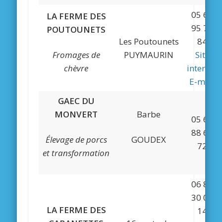
05 61
LA FERME DES
95 76
POUTOUNETS
Les Poutounets
84
Fromages de
PUYMAURIN
Site
chèvre
internet
E-mail
GAEC DU
MONVERT
Barbe
05 61
88 68
Élevage de porcs
GOUDEX
72
et transformation
06 83
30 01
LA FERME DES
14