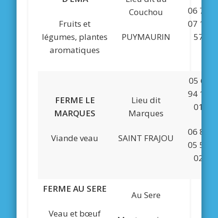
06 71
Couchou
Fruits et
07 17
légumes, plantes
PUYMAURIN
57
aromatiques
05 61
94 12
FERME LE
Lieu dit
01
MARQUES
Marques
06 87
Viande veau
SAINT FRAJOU
05 50
02
FERME AU SERE
Au Sere
Veau et bœuf