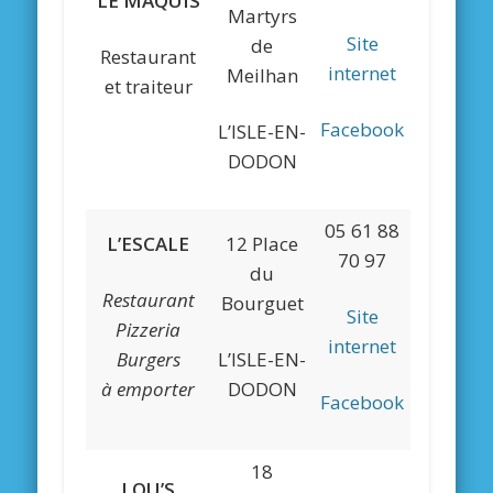
LE MAQUIS
Martyrs
Site
de
Restaurant
internet
Meilhan
et traiteur
Facebook
L’ISLE-EN-
DODON
05 61 88
L’ESCALE
12 Place
70 97
du
Restaurant
Bourguet
Site
Pizzeria
internet
Burgers
L’ISLE-EN-
à
emporter
DODON
Facebook
18
LOU’S