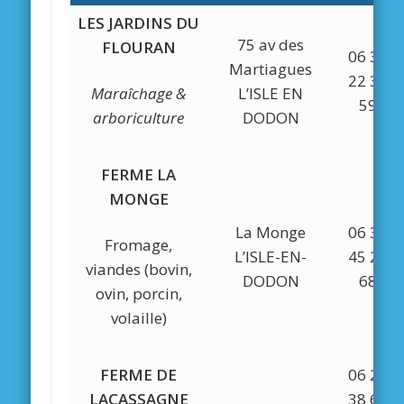
LES JARDINS DU
75 av des
FLOURAN
06 32
Martiagues
22 38
Maraîchage &
L’ISLE EN
59
arboriculture
DODON
FERME LA
MONGE
La Monge
06 35
Fromage,
L’ISLE-EN-
45 23
viandes (bovin,
DODON
68
ovin, porcin,
volaille)
FERME DE
06 21
LACASSAGNE
38 63