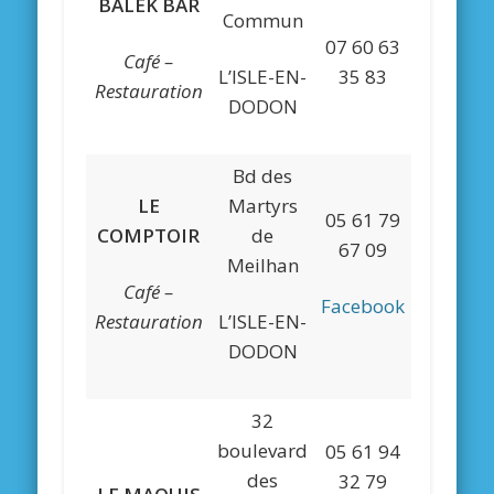
BALEK BAR
Commun
07 60 63
Café –
L’ISLE-EN-
35 83
Restauration
DODON
Bd des
LE
Martyrs
05 61 79
COMPTOIR
de
67 09
Meilhan
Café –
Facebook
Restauration
L’ISLE-EN-
DODON
32
boulevard
05 61 94
des
32 79