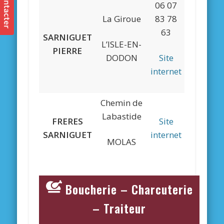
06 07
La Giroue
83 78
63
SARNIGUET
L’ISLE-EN-
PIERRE
DODON
Site
internet
Chemin de
Labastide
FRERES
Site
SARNIGUET
internet
MOLAS
Boucherie – Charcuterie
– Traiteur