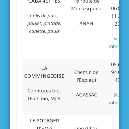
CABANETTES
16 route de
06 83
Montesquieu
Colis de porc,
11 39
poulet, pintade,
ANAN
29
canette, poule
Site
Internet
05 61
LA
Chemin de
94 04
COMMINGEOISE
l’Espiaut
49
Confitures bio,
AGASSAC
Site
Œufs bio, Miel
internet
LE POTAGER
D’EMA
Lieu dit au