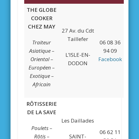
THE GLOBE
COOKER
CHEZ MAY
27 Av. du Cdt
Taillefer
Traiteur
06 08 36
Asiatique –
94 09
L’ISLE-EN-
Oriental –
Facebook
DODON
Européen –
Exotique –
Africain
RÔTISSERIE
DE LA SAVE
Les Daillades
Poulets –
06 62 11
Rôtis –
SAINT-