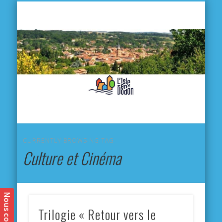
L'
D
MA VILLE
MA VIE QUOTIDIENNE
MES ACTIVITÉS & SORTIES
ANNUAIRES
CONTACT
CURRENTLY BROWSING TAG
Culture et Cinéma
Trilogie « Retour vers le