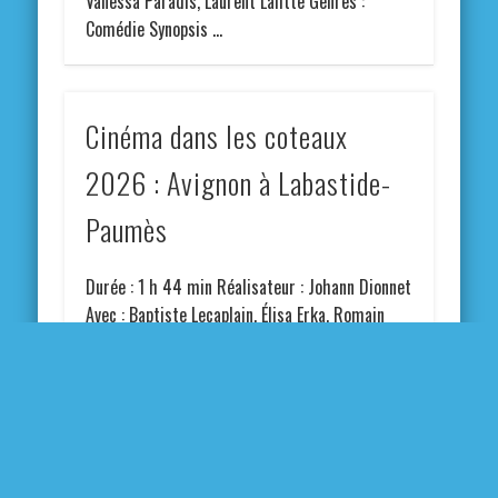
Vanessa Paradis, Laurent Lafitte Genres :
Comédie Synopsis …
Cinéma dans les coteaux
2026 : Avignon à Labastide-
Paumès
Durée : 1 h 44 min Réalisateur : Johann Dionnet
Avec : Baptiste Lecaplain, Élisa Erka, Romain
Francisco Genres : Comédie, Familiale …
Cinéma dans les coteaux
2026 : La bonne étoile à