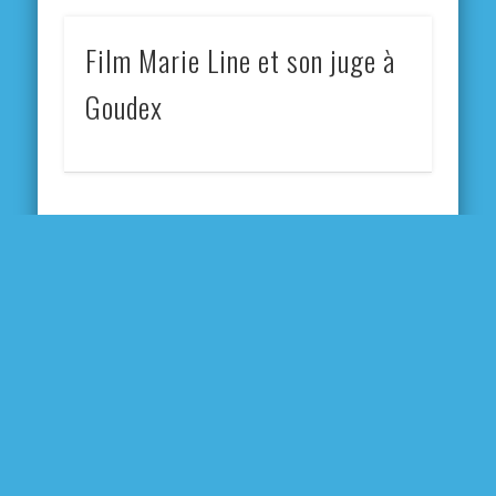
Film Marie Line et son juge à
Goudex
En 1 clic :
RDV
Restauration
Passeport /
Scolaire
CNI
Village de
Salles
Vacances
Municipales