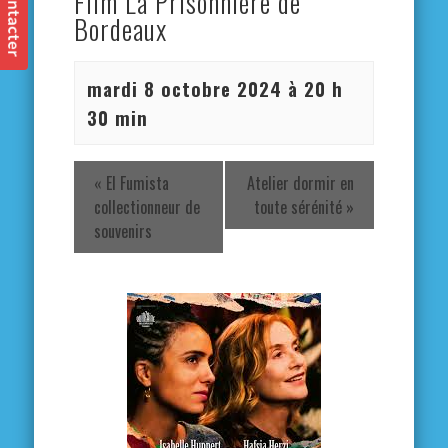
Film La Prisonnière de
Bordeaux
mardi 8 octobre 2024 à 20 h
30 min
«
El Fumista
Atelier dormir en
collectionneur de
toute sérénité
»
souvenirs