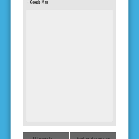
+ Google Map
«
El Fumista
Atelier dormir en