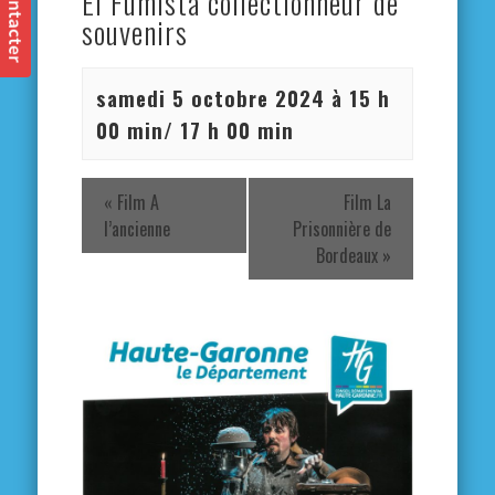
El Fumista collectionneur de
souvenirs
samedi 5 octobre 2024 à 15 h
00 min
/
17 h 00 min
«
Film A
Film La
l’ancienne
Prisonnière de
Bordeaux
»