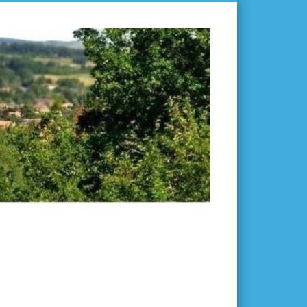
L'ISLE-
EN-
DODON