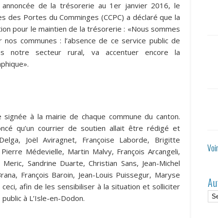
annoncée de la trésorerie au 1er janvier 2016, le
s des Portes du Comminges (CCPC) a déclaré que la
tion pour le maintien de la trésorerie : «Nous sommes
ur nos communes : l’absence de ce service public de
ns notre secteur rural, va accentuer encore la
aphique».
re signée à la mairie de chaque commune du canton.
cé qu’un courrier de soutien allait être rédigé et
lga, Joël Aviragnet, Françoise Laborde, Brigitte
Voi
, Pierre Médevielle, Martin Malvy, François Arcangeli,
 Meric, Sandrine Duarte, Christian Sans, Jean-Michel
Brana, François Baroin, Jean-Louis Puissegur, Maryse
Au
eci, afin de les sensibiliser à la situation et solliciter
 public à L’Isle-en-Dodon.