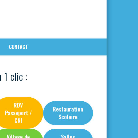
CONTACT
 1 clic :
RDV
Restauration
Passeport /
Scolaire
CNI
Village de
Salles