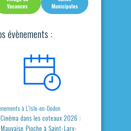
Vacances
Municipales
os évènements :
ènements à L’Isle-en-Dodon
Cinéma dans les coteaux 2026 :
Mauvaise Pioche à Saint-Lary-