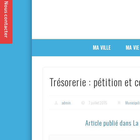
MA VILLE
MA VIE
Trésorerie : pétition et 
admin
7 juillet 2015
Municipali
Article publié dans L