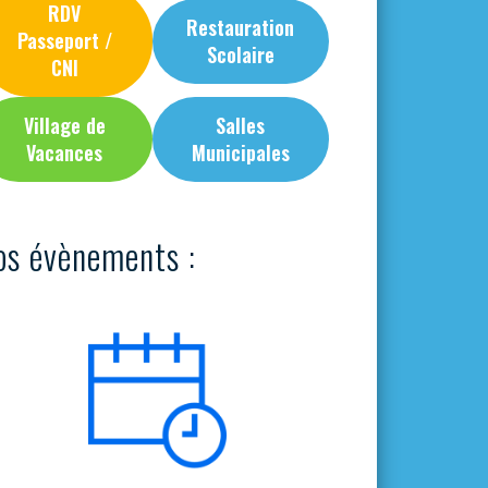
RDV
Restauration
Passeport /
Scolaire
CNI
Village de
Salles
Vacances
Municipales
os évènements :