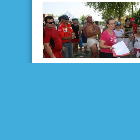
Une première édition pleine
de folies
Article publié dans La Dépêche du Midi le
15/07/2015 Quelques jours après la première
édition de Save en Folies, Philippe Paulino,
président …