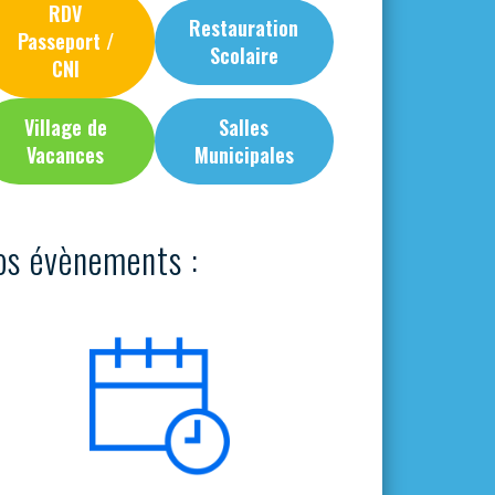
RDV
Restauration
Passeport /
Scolaire
CNI
Village de
Salles
Vacances
Municipales
os évènements :