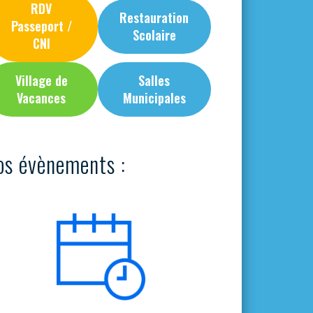
RDV
Restauration
Passeport /
Scolaire
CNI
Village de
Salles
Vacances
Municipales
os évènements :