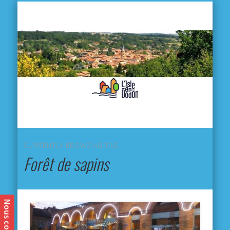
L'
D
MA VILLE
MA VIE QUOTIDIENNE
MES ACTIVITÉS & SORTIES
ANNUAIRES
CONTACT
CURRENTLY BROWSING TAG
Forêt de sapins