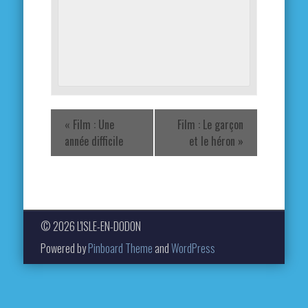
«
Film : Une
Film : Le garçon
année difficile
et le héron
»
© 2026 L'ISLE-EN-DODON
Powered by
Pinboard Theme
and
WordPress