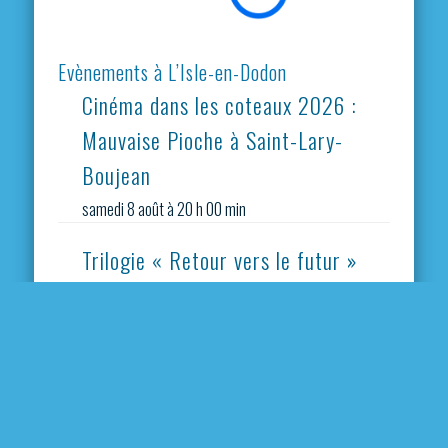
Evènements à L’Isle-en-Dodon
Cinéma dans les coteaux 2026 :
Mauvaise Pioche à Saint-Lary-
Boujean
samedi 8 août à 20 h 00 min
Trilogie « Retour vers le futur »
dimanche 9 août à 16 h 00 min
/
lundi 10 août à 5
h 00 min
Vide grenier
vendredi 21 août à 18 h 00 min
/
23 h 30 min