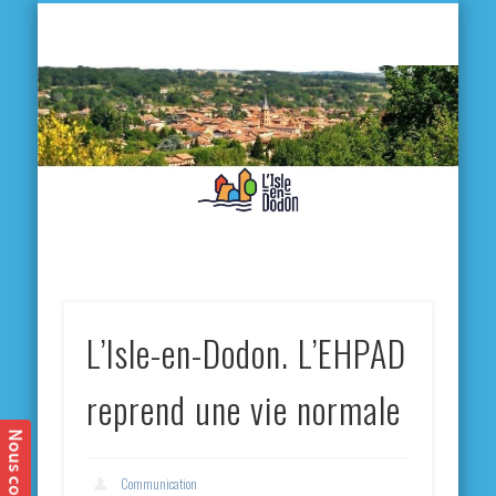
L'
D
MA VILLE
MA VIE QUOTIDIENNE
MES ACTIVITÉS & SORTIES
ANNUAIRES
CONTACT
L’Isle-en-Dodon. L’EHPAD
reprend une vie normale
Communication