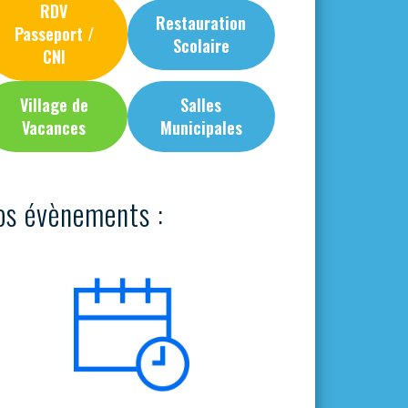
RDV
Restauration
Passeport /
Scolaire
CNI
Village de
Salles
Vacances
Municipales
os évènements :