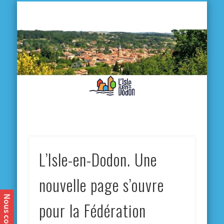
L'
D
MA VILLE
MA VIE QUOTIDIENNE
MES ACTIVITÉS & SORTIES
ANNUAIRES
CONTACT
L’Isle-en-Dodon. Une
nouvelle page s’ouvre
pour la Fédération