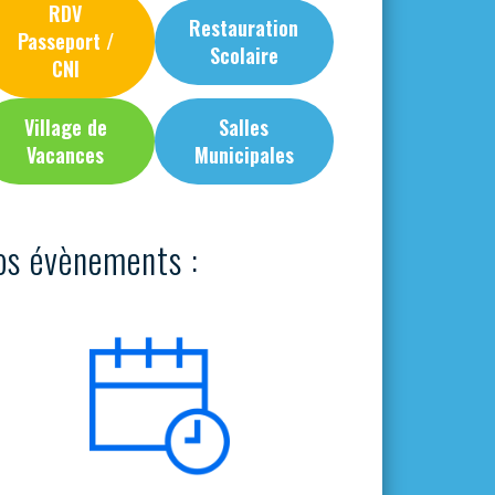
RDV
Restauration
Passeport /
Scolaire
CNI
Village de
Salles
Vacances
Municipales
os évènements :