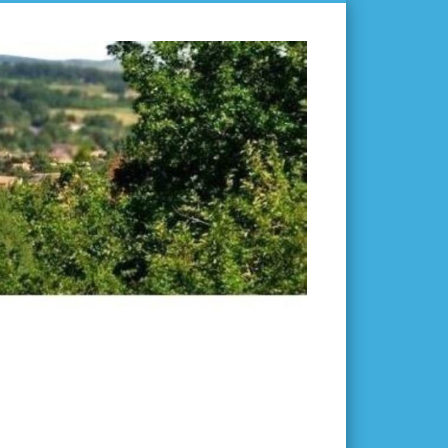
L'ISLE-
EN-
DODON