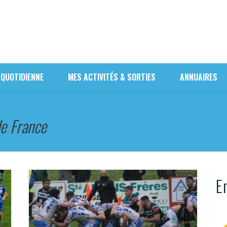
 QUOTIDIENNE
MES ACTIVITÉS & SORTIES
ANNUAIRES
de France
En