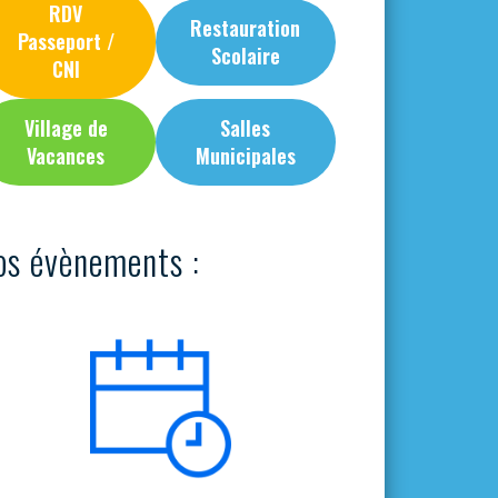
RDV
Restauration
Passeport /
Scolaire
CNI
Village de
Salles
Vacances
Municipales
os évènements :