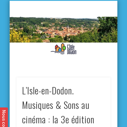
L'
D
MA VILLE
MA VIE QUOTIDIENNE
MES ACTIVITÉS & SORTIES
ANNUAIRES
CONTACT
L’Isle-en-Dodon.
Musiques & Sons au
cinéma : la 3e édition