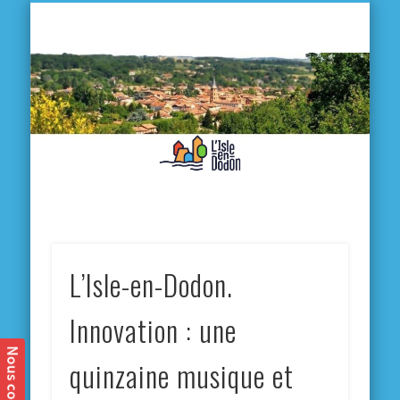
L'
D
MA VILLE
MA VIE QUOTIDIENNE
MES ACTIVITÉS & SORTIES
ANNUAIRES
CONTACT
L’Isle-en-Dodon.
Innovation : une
quinzaine musique et