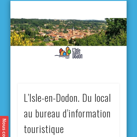
L'
D
MA VILLE
MA VIE QUOTIDIENNE
MES ACTIVITÉS & SORTIES
ANNUAIRES
CONTACT
L’Isle-en-Dodon. Du local
au bureau d’information
touristique