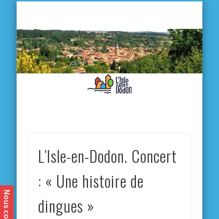
L'
D
MA VILLE
MA VIE QUOTIDIENNE
MES ACTIVITÉS & SORTIES
ANNUAIRES
CONTACT
L’Isle-en-Dodon. Concert
: « Une histoire de
dingues »