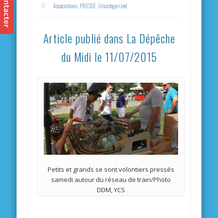
Associations
,
PRESSE
,
Uncategorized
Article p
ublié dans La Dépêche
du Midi le 11/07/2015
Petits et grands se sont volontiers pressés
samedi autour du réseau de train/Photo
DDM, YCS