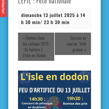
LEFIL : Fête nationale
dimanche 13 juillet 2025 à 14
h 30 min
/
23 h 30 min
«
Cinéma dans
Caisses en
les coteaux 2025
save’on : Vide
: En fanfare à
grenier
»
L’Isle-en-Dodon