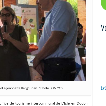
V
Ev
lot à Jeannette Bergounan. / Photo DDM YCS
l‘office de tourisme intercommunal de L’Isle-en-Dodon