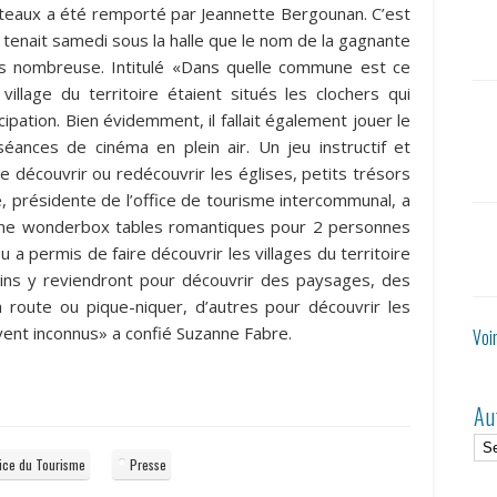
coteaux a été remporté par Jeannette Bergounan. C’est
 tenait samedi sous la halle que le nom de la gagnante
ès nombreuse. Intitulé «Dans quelle commune est ce
 village du territoire étaient situés les clochers qui
icipation. Bien évidemment, il fallait également jouer le
séances de cinéma en plein air. Un jeu instructif et
de découvrir ou redécouvrir les églises, petits trésors
 présidente de l’office de tourisme intercommunal, a
 une wonderbox tables romantiques pour 2 personnes
a permis de faire découvrir les villages du territoire
ns y reviendront pour découvrir des paysages, des
la route ou pique-niquer, d’autres pour découvrir les
ent inconnus» a confié Suzanne Fabre.
Voi
Au
fice du Tourisme
Presse