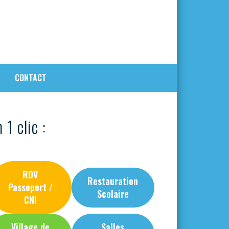
CONTACT
 1 clic :
RDV
Restauration
Passeport /
Scolaire
CNI
Village de
Salles