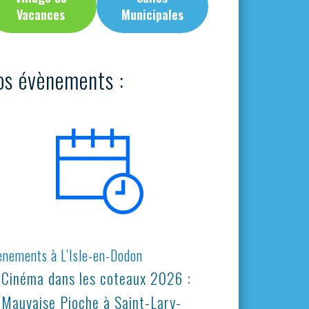
Vacances
Municipales
os évènements :
ènements à L’Isle-en-Dodon
Cinéma dans les coteaux 2026 :
Mauvaise Pioche à Saint-Lary-