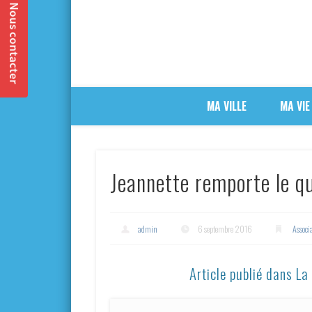
MA VILLE
MA VIE
Jeannette remporte le q
admin
6 septembre 2016
Associ
Article publié dans L