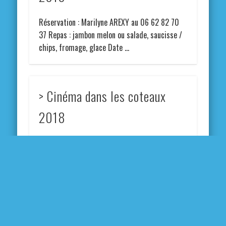
Réservation : Marilyne AREXY au 06 62 82 70
37 Repas : jambon melon ou salade, saucisse /
chips, fromage, glace Date …
> Cinéma dans les coteaux
2018
Réservation : Angélique DANFLOUS au 05 61 94
11 84 ou 06 82 38 95 17 Repas : Paëlla Date de
sortie : 18 …
En 1 clic :