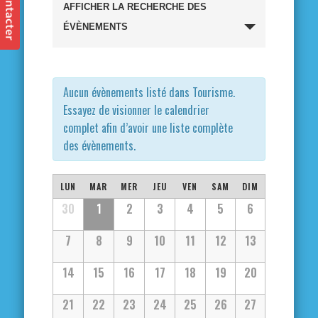
Recherche
AFFICHER LA RECHERCHE DES
et
ÉVÈNEMENTS
navigation
de
Aucun évènements listé dans Tourisme.
Essayez de visionner le calendrier
vues
complet afin d’avoir une liste complète
des évènements.
Évènements
Calendrier
LUN
MAR
MER
JEU
VEN
SAM
DIM
Calendrier
30
1
2
3
4
5
6
de
de
7
8
9
10
11
12
13
Évènements
Évènements
14
15
16
17
18
19
20
21
22
23
24
25
26
27