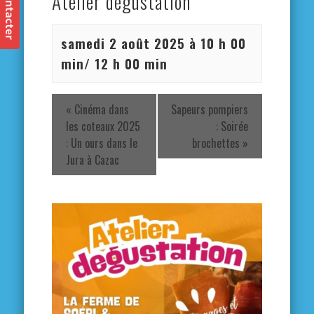
Atelier dégustation
samedi 2 août 2025 à 10 h 00
min
/
12 h 00 min
«
Cinéma dans
Sapeurs pompiers
les coteaux 2025
: Soirée
: Un ours dans le
brochettes
»
Jura à Cazac