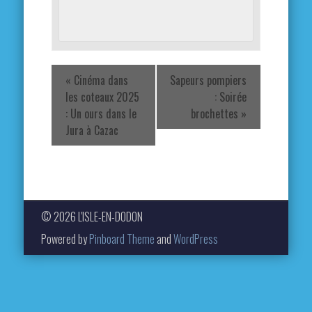
«
Cinéma dans
Sapeurs pompiers
les coteaux 2025
: Soirée
: Un ours dans le
brochettes
»
Jura à Cazac
© 2026 L'ISLE-EN-DODON
Powered by
Pinboard Theme
and
WordPress