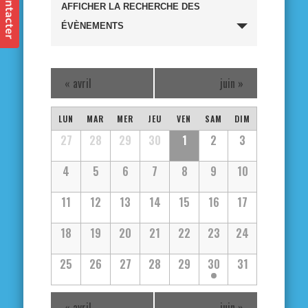
Recherche
AFFICHER LA RECHERCHE DES
et
ÉVÈNEMENTS
navigation
«
avril
juin
»
de
Calendrier
vues
LUN
MAR
MER
JEU
VEN
SAM
DIM
Calendrier
27
28
29
30
1
2
3
de
Évènements
de
4
5
6
7
8
9
10
Évènements
Évènements
11
12
13
14
15
16
17
18
19
20
21
22
23
24
25
26
27
28
29
30
31
«
avril
juin
»