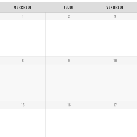
MERCREDI
JEUDI
VENDREDI
1
2
3
8
9
10
15
16
17