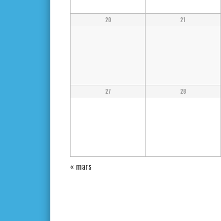
20
21
27
28
«
mars