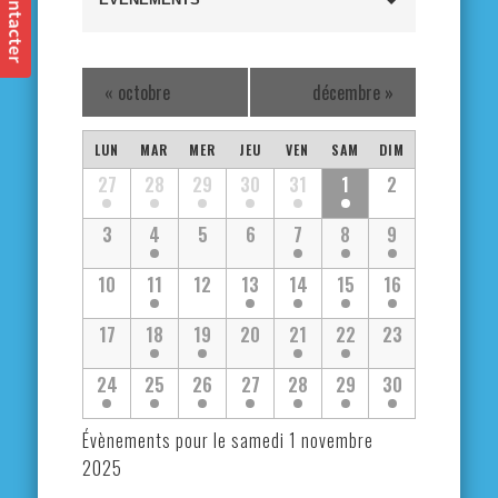
et
navigation
«
octobre
décembre
»
de
Calendrier
vues
LUN
MAR
MER
JEU
VEN
SAM
DIM
Calendrier
27
28
29
30
31
1
2
de
Évènements
de
3
4
5
6
7
8
9
Évènements
Évènements
10
11
12
13
14
15
16
17
18
19
20
21
22
23
24
25
26
27
28
29
30
Évènements pour le
samedi 1 novembre
2025