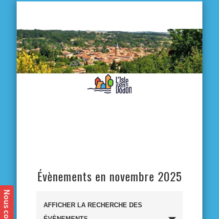
L'
D
MA VILLE
MA VIE QUOTIDIENNE
MES ACTIVITÉS & SORTIES
ANNUAIRES
CONTACT
Évènements en novembre 2025
Recherche
AFFICHER LA RECHERCHE DES
ÉVÈNEMENTS