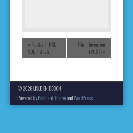
«
Football : RCL-
Film : Invention
SOL – Auch
(VOST)
»
© 2026 L'ISLE-EN-DODON
Powered by
Pinboard Theme
and
WordPress