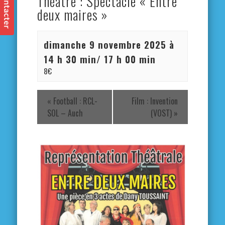
Théâtre : Spectacle « Entre
deux maires »
dimanche 9 novembre 2025 à
14 h 30 min
/
17 h 00 min
8€
«
Football : RCL-
Film : Invention
SOL – Auch
(VOST)
»