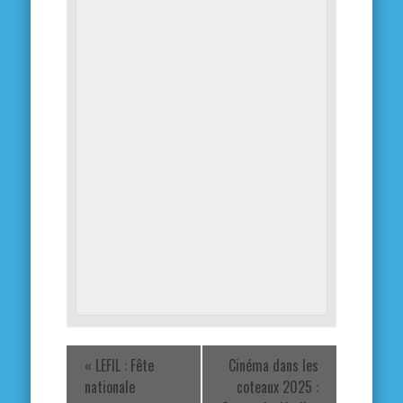
«
LEFIL : Fête
Cinéma dans les
nationale
coteaux 2025 :