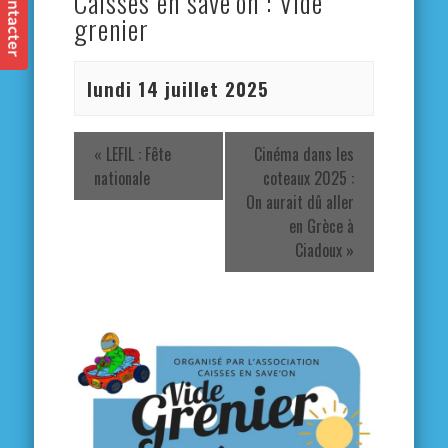
Caisses en save’on : Vide
grenier
lundi 14 juillet 2025
«
LEFIL : Fête
Cinéma dans les
nationale
coteaux 2025 :
On aurait dû aller
en Grèce à
Ciadoux
»