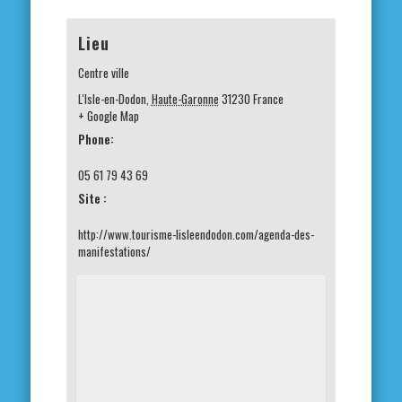
Lieu
Centre ville
L'Isle-en-Dodon
,
Haute-Garonne
31230
France
+ Google Map
Phone:
05 61 79 43 69
Site :
http://www.tourisme-lisleendodon.com/agenda-des-
manifestations/