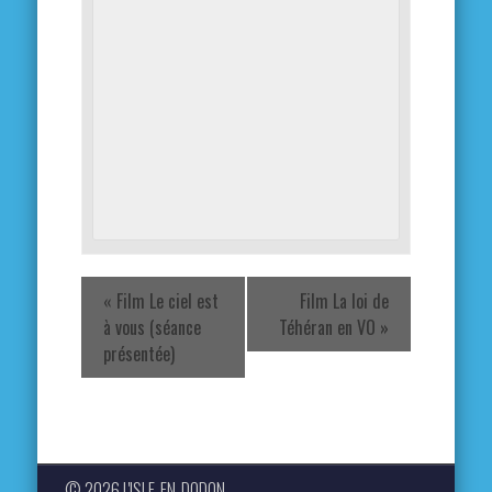
«
Film Le ciel est
Film La loi de
à vous (séance
Téhéran en VO
»
présentée)
© 2026 L'ISLE-EN-DODON