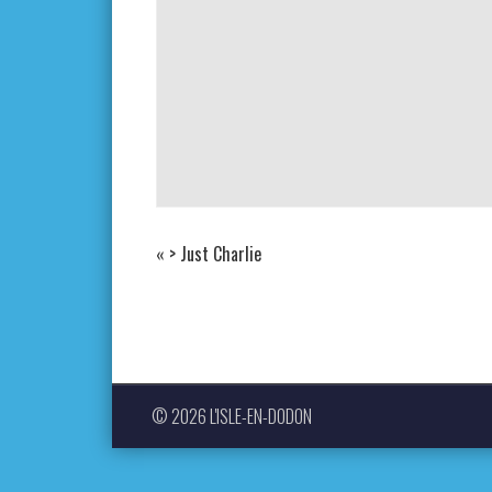
«
> Just Charlie
© 2026 L'ISLE-EN-DODON