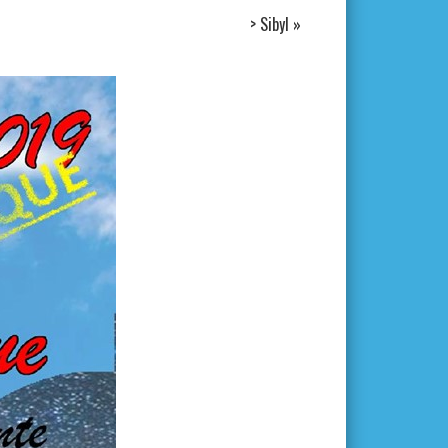
> Sibyl
»