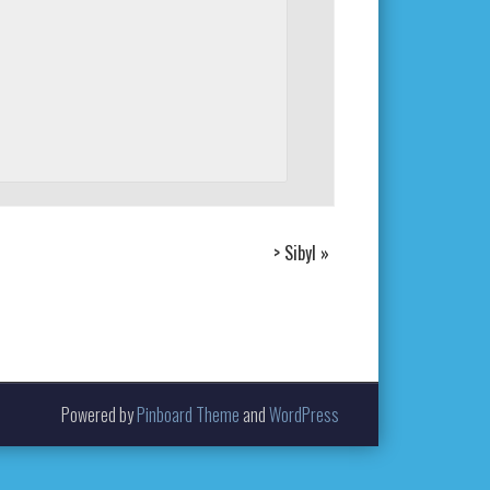
> Sibyl
»
Powered by
Pinboard Theme
and
WordPress