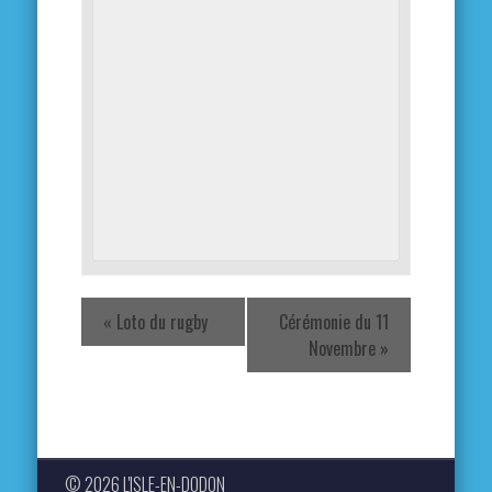
«
Loto du rugby
Cérémonie du 11
Novembre
»
© 2026 L'ISLE-EN-DODON