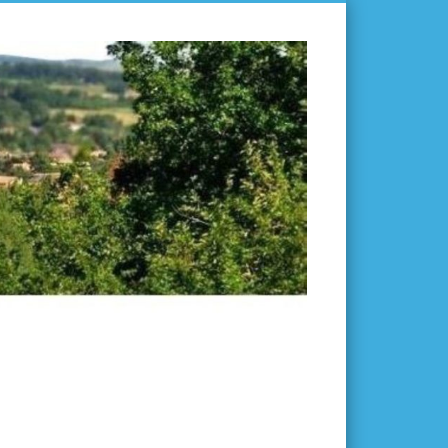
L'ISLE-
EN-
DODON