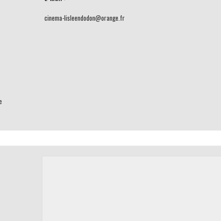
cinema-lisleendodon@orange.fr
e