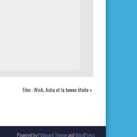
Film : Wish, Asha et la bonne étoile
»
Powered by
Pinboard Theme
and
WordPress