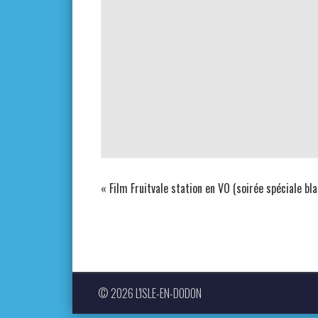
«
Film Fruitvale station en VO (soirée spéciale bla
© 2026 L'ISLE-EN-DODON