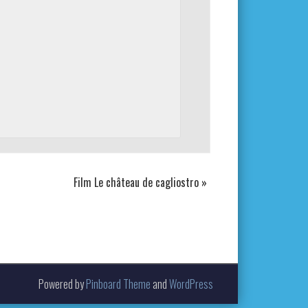
Film Le château de cagliostro
»
Powered by
Pinboard Theme
and
WordPress