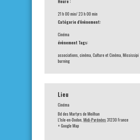
Heure :
21 h 00 min/ 23 h 00 min
Catégorie d’évènement:
Cinéma
évènement Tags:
associations
,
cinéma
,
Culture et Cinéma
,
Mississipi
burning
Lieu
Cinéma
Bd des Martyrs de Meilhan
L'Isle-en-Dodon
,
Midi-Pyrénées
31230
France
+ Google Map