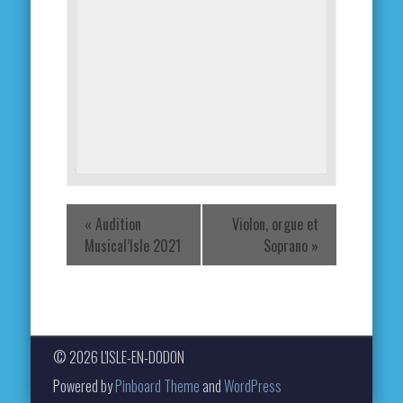
«
Audition
Violon, orgue et
Musical’Isle 2021
Soprano
»
© 2026 L'ISLE-EN-DODON
Powered by
Pinboard Theme
and
WordPress