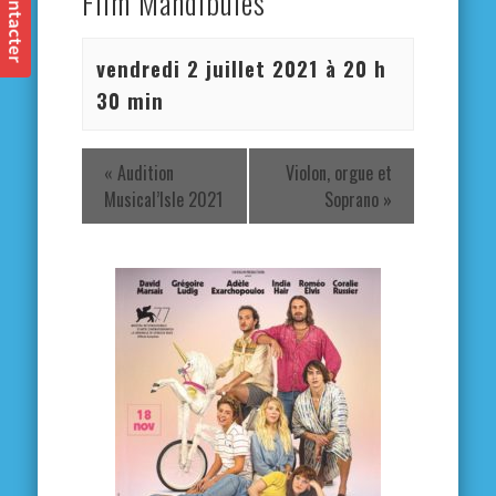
Film Mandibules
vendredi 2 juillet 2021 à 20 h
30 min
«
Audition
Violon, orgue et
Musical’Isle 2021
Soprano
»