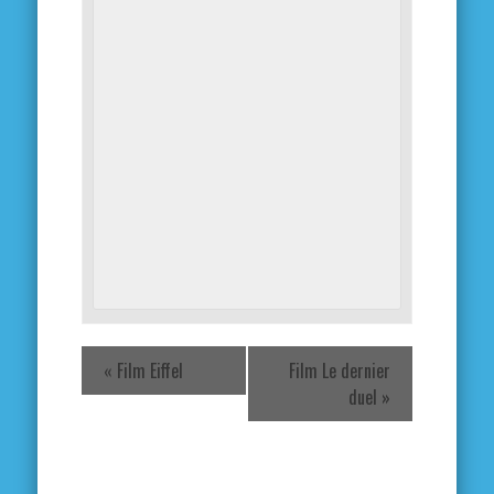
«
Film Eiffel
Film Le dernier
duel
»