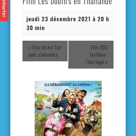
Film Les bodin’s en Thaïlande
jeudi 23 décembre 2021 à 20 h
30 min
«
Film On est fait
Film SOS
pour s’entendre
fantôme :
l’héritage
»