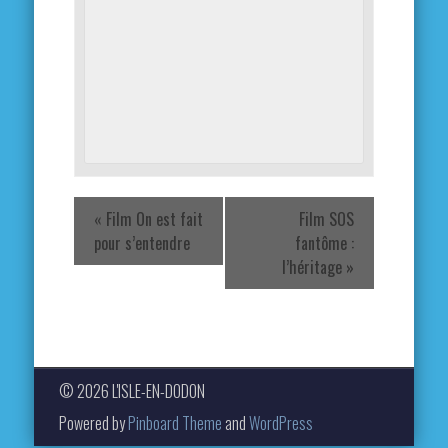
«
Film On est fait
Film SOS
pour s’entendre
fantôme :
l’héritage
»
© 2026 L'ISLE-EN-DODON
Powered by
Pinboard Theme
and
WordPress