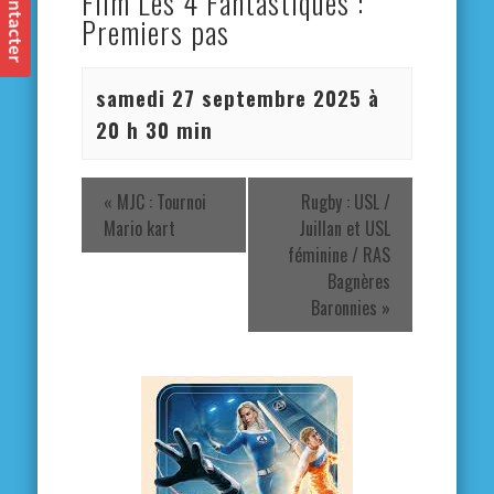
Film Les 4 Fantastiques :
Premiers pas
samedi 27 septembre 2025 à
20 h 30 min
«
MJC : Tournoi
Rugby : USL /
Mario kart
Juillan et USL
féminine / RAS
Bagnères
Baronnies
»