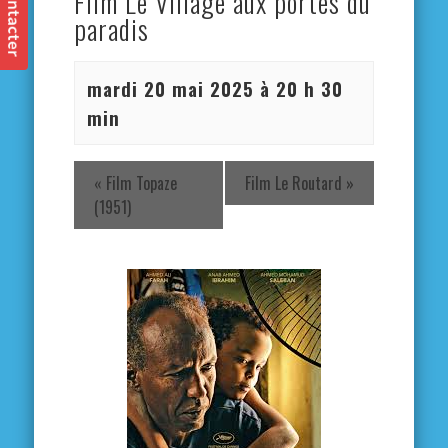
Film Le Village aux portes du
paradis
mardi 20 mai 2025 à 20 h 30
min
«
Film Topaze
Film Le Routard
»
(1951)