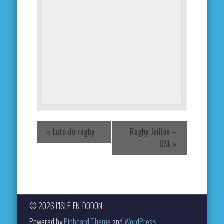
«
Loto du rugby
Rugby Juillan –
USL
»
© 2026 L'ISLE-EN-DODON
Powered by
Pinboard Theme
and
WordPress