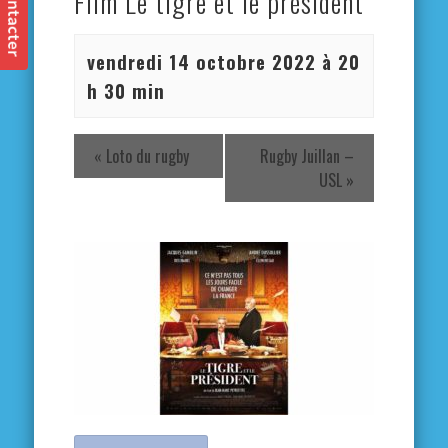
Film Le tigre et le président
vendredi 14 octobre 2022 à 20
h 30 min
«
Loto du rugby
Rugby Juillan –
USL
»