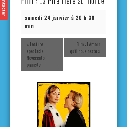
Film : La Pire mère au monde
samedi 24 janvier à 20 h 30
min
«
Lecture
Film : L’Amour
spectacle
qu’il nous reste
»
Novecento
pianiste