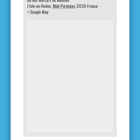
L'Isle-en-Dodon
,
Midi-Pyrénées
31230
France
+ Google Map