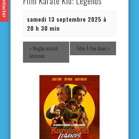
Film Karate Kid: Legends
samedi 13 septembre 2025 à
20 h 30 min
«
Rugby match
Film À feu doux
»
amicaux