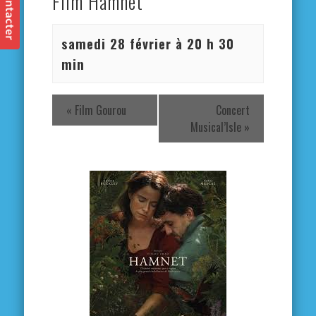
Film Hamnet
samedi 28 février à 20 h 30
min
«
Film Gourou
Concert
Musical’Isle
»