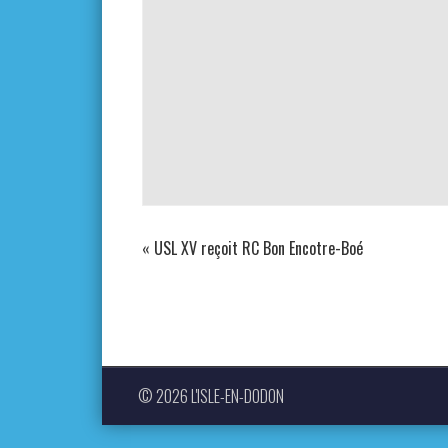
«
USL XV reçoit RC Bon Encotre-Boé
© 2026 L'ISLE-EN-DODON