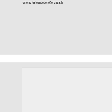
cinema-lisleendodon@orange.fr